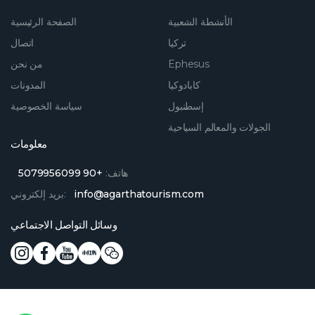
الأنشطة الشعبية
الصفحة الرئيسية
تركيا
اتصال
Ephesus
من نحن
كابادوكيا
المدونات
إسطنبول
سياسة الخصوصية
الجولات والمعالم السياحية
معلومات
هاتف:
+90 5079956099
info@agarthatourism.com
بريد إلكتروني:
وسائل التواصل الاجتماعي