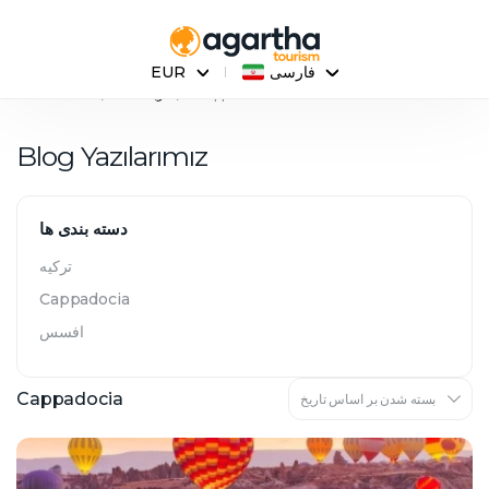
فارسی
EUR
Cappadocia
وبلاگ ها
صفحه نخست
Blog Yazılarımız
دسته بندی ها
ترکیه
Cappadocia
افسس
Cappadocia