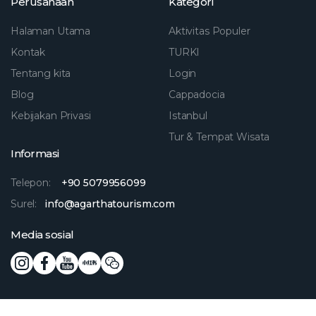
Perusahaan
Kategori
Halaman Utama
Aktivitas Populer
Kontak
TURKI
Tentang kita
Login
Blog
Cappadocia
Kebijakan Privasi
Istanbul
Tur & Tempat Wisata
Informasi
Telepon:
+90 5079956099
Surel:
info@agarthatourism.com
Media sosial