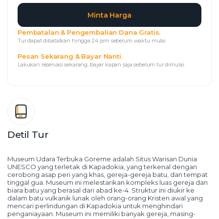
Minta Harga
Pembatalan & Pengembalian Dana Gratis.
Tur dapat dibatalkan hingga 24 jam sebelum waktu mulai.
Pesan Sekarang & Bayar Nanti.
Lakukan reservasi sekarang, bayar kapan saja sebelum tur dimulai.
Detil Tur
Museum Udara Terbuka Göreme adalah Situs Warisan Dunia 
UNESCO yang terletak di Kapadokia, yang terkenal dengan 
cerobong asap peri yang khas, gereja-gereja batu, dan tempat 
tinggal gua. Museum ini melestarikan kompleks luas gereja dan 
biara batu yang berasal dari abad ke-4. Struktur ini diukir ke 
dalam batu vulkanik lunak oleh orang-orang Kristen awal yang 
mencari perlindungan di Kapadokia untuk menghindari 
penganiayaan. Museum ini memiliki banyak gereja, masing-