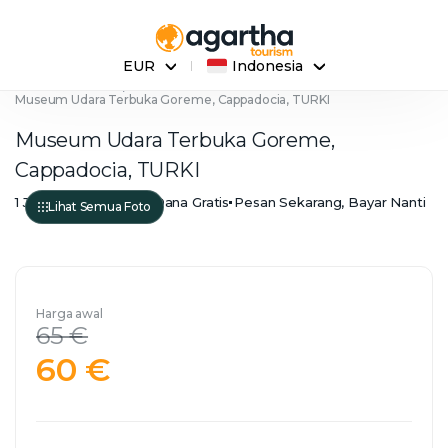
EUR
Indonesia
Halaman Utama
Museum Udara Terbuka Goreme, Cappadocia, TURKI
Museum Udara Terbuka Goreme,
Cappadocia, TURKI
1 Jam
Pengembalian Dana Gratis
Pesan Sekarang, Bayar Nanti
Lihat Semua Foto
Harga awal
65 €
60 €