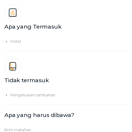
Apa yang Termasuk
Hotel
Tidak termasuk
Pengeluaran tambahan
Apa yang harus dibawa?
Krim matahari