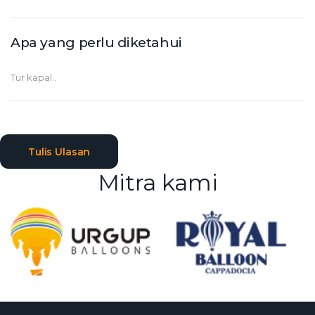
Apa yang perlu diketahui
Tur kapal..
Tulis Ulasan
Mitra kami