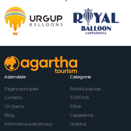
Aziendale
Categorie
Pagina principale
Attività popolari
Contatto
TURCHIA
Chi Siamo
Efeso
Blog
Cappadocia
Informativa sulla privacy
Istanbul