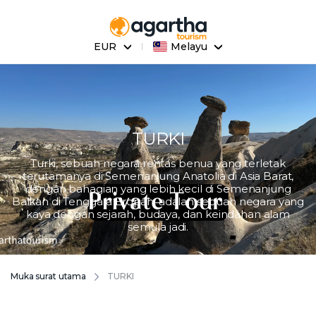
EUR
Melayu
TURKI
Turki, sebuah negara rentas benua yang terletak
terutamanya di Semenanjung Anatolia di Asia Barat,
dengan bahagian yang lebih kecil di Semenanjung
Balkan di Tenggara Eropah, adalah sebuah negara yang
kaya dengan sejarah, budaya, dan keindahan alam
semula jadi.
Muka surat utama
TURKI