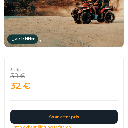
Se alle bilder
Startpris
39 €
32 €
Spør etter pris
Gratis avbestilling og refusjon.