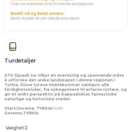
Turen kan avbestilles inntil 24 timer før starttidspunkt.
Bestill nå og betal senere.
Bestill nå, betal når som helst før turen starter.
Turdetaljer
ATV (Quad) tur tilbyr en eventyrlig og spennende måte 
å utforske det unike landskapet i denne regionen i 
Tyrkia. Disse turene imøtekommer vanligvis alle 
ferdighetsnivåer, fra nybegynnere til erfarne ryttere, og 
gir et unikt perspektiv på Kappadokias fantastiske 
naturlige og historiske steder.
Start:Goreme, TYRKIA
Finish:
Goreme,TYRKIA
 Varighet:2 