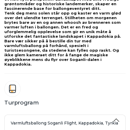
grøntområder og historiske landemerker, skaper en 
fascinerende base for ballongeventyret ditt.
Tenk deg mens solen står opp og kaster en varm glød 
over det ulendte terrenget. Stillheten om morgenen 
brytes bare av en og annen whoosh av brenneren som 
varmer luften i ballongen. Det er en fred og 
uforglemmelig opplevelse som gir en unik måte å 
utforske det fantastiske landskapet i Kappadokia på.
Bare vær sikker på å bestille din tur med 
varmluftsballong på forhånd, spesielt i 
turistsesongene, da stedene kan fylles opp raskt. Og 
ikke glem kameraet ditt for å fange de magiske 
øyeblikkene mens du flyr over Soganli-dalen i 
Kappadokia.
Turprogram
Varmluftsballong Soganli Flight, Kappadokia, Tyrkia