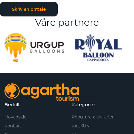
Skriv en omtale
Våre partnere
Bedrift
Kategorier
Hovedside
Populære aktiviteter
Kontakt
KALKUN