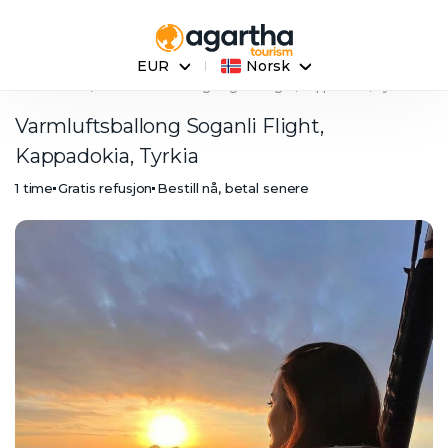
EUR
Norsk
Hovedside
Varmluftsballong Soganli Flight, Kappadokia, Tyrkia
Varmluftsballong Soganli Flight,
Kappadokia, Tyrkia
1 time
Gratis refusjon
Bestill nå, betal senere