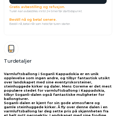
Gratis avbestilling og refusjon.
Turen kan avbestilles inntil 24 timer før starttidspunkt.
Bestill nå og betal senere.
Bestill nå, betal når som helst før turen starter.
Turdetaljer
Varmluftsballong i Soganli Kappadokia er en unik 
opplevelse som ingen andre, og tilbyr fantastisk utsikt 
over landskapet med sine eventyrskorsteiner, 
steinhuggede kirker og daler. Mens Goreme er det mest 
populære stedet for varmluftsballong i Kappadokia, 
tilbyr Soganli-dalen også fantastiske muligheter for 
ballongturer.
Soganli-dalen er kjent for sin gode atmosfære og 
gamle steinhuggede kirker. Å fly over denne dalen i en 
varmluftsballong lar deg sette pris på skjønnheten fra 
et helt nytt perspektiv. Landskapet med sine frodige 