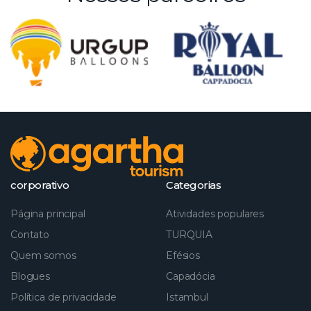
corporativo
Categorias
Página principal
Atividades populares
Contato
TURQUIA
Quem somos
Efésios
Blogues
Capadócia
Política de privacidade
Istambul