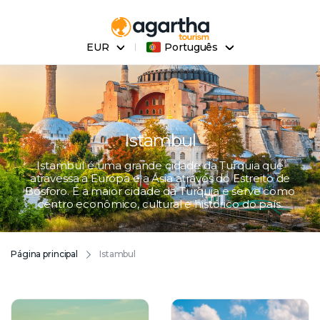
EUR
Português
Istambul
Istambul é uma grande cidade da Turquia que
atravessa a Europa e a Ásia através do Estreito de
Bósforo. É a maior cidade da Turquia e serve como
centro econômico, cultural e histórico do país.
Página principal
Istambul