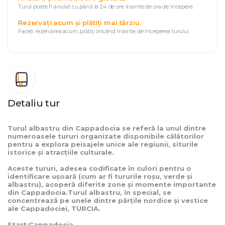
Turul poate fi anulat cu până la 24 de ore înainte de ora de începere.
Rezervați acum și plătiți mai târziu.
Faceți rezervarea acum, plătiți oricând înainte de începerea turului.
Detaliu tur
Turul albastru din Cappadocia se referă la unul dintre 
numeroasele tururi organizate disponibile călătorilor 
pentru a explora peisajele unice ale regiunii, siturile 
istorice și atracțiile culturale.
Aceste tururi, adesea codificate în culori pentru o 
identificare ușoară (cum ar fi tururile roșu, verde și 
albastru), acoperă diferite zone și momente importante 
din Cappadocia.Turul albastru, în special, se 
concentrează pe unele dintre părțile nordice și vestice 
ale Cappadociei, TURCIA.
Start:Cappadocia