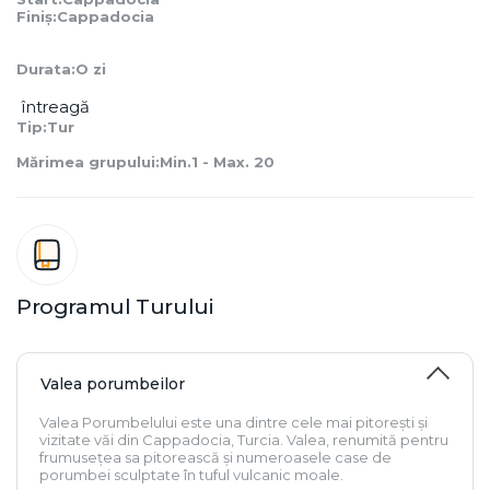
Finiș:Cappadocia
Durata:O zi
 întreagă 
Tip:Tur
Mărimea grupului:Min.1 - Max. 20
Programul Turului
Valea porumbeilor
Valea Porumbelului este una dintre cele mai pitorești și
vizitate văi din Cappadocia, Turcia. Valea, renumită pentru
frumusețea sa pitorească și numeroasele case de
porumbei sculptate în tuful vulcanic moale.