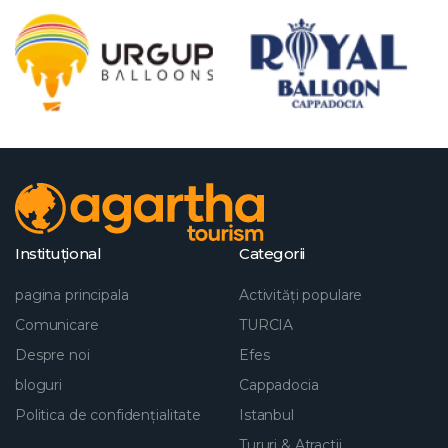
Instituţional
Categorii
pagina principala
Activități populare
Comunicare
TURCIA
Despre noi
Efes
bloguri
Cappadocia
Politica de confidențialitate
Istanbul
Tururi & Atractii