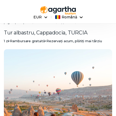
EUR
Română
pagina principala
Tur albastru, Cappadocia, TURCIA
Tur albastru, Cappadocia, TURCIA
1 zi
Rambursare gratuită
Rezervați acum, plătiți mai târziu