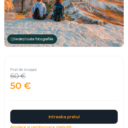
Vedeți toate fotografiile
Pret de inceput
60 €
50 €
Intreaba pretul
Anulare și rambursare gratuită.