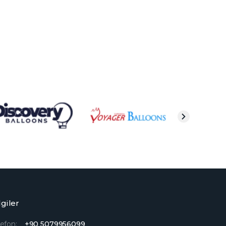
lgiler
lefon:
+90 5079956099