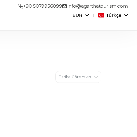
+90 5079956099
info@agarthatourism.com
EUR
Türkçe