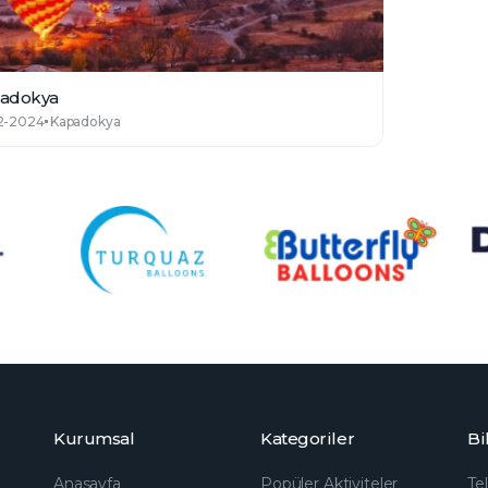
adokya
2-2024
Kapadokya
Kurumsal
Kategoriler
Bi
Anasayfa
Popüler Aktiviteler
Te