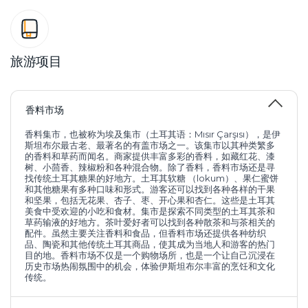
旅游项目
香料市场
香料集市，也被称为埃及集市（土耳其语：Mısır Çarşısı），是伊
斯坦布尔最古老、最著名的有盖市场之一。该集市以其种类繁多
的香料和草药而闻名。商家提供丰富多彩的香料，如藏红花、漆
树、小茴香、辣椒粉和各种混合物。除了香料，香料市场还是寻
找传统土耳其糖果的好地方。土耳其软糖 （lokum）、果仁蜜饼
和其他糖果有多种口味和形式。游客还可以找到各种各样的干果
和坚果，包括无花果、杏子、枣、开心果和杏仁。这些是土耳其
美食中受欢迎的小吃和食材。集市是探索不同类型的土耳其茶和
草药输液的好地方。茶叶爱好者可以找到各种散茶和与茶相关的
配件。虽然主要关注香料和食品，但香料市场还提供各种纺织
品、陶瓷和其他传统土耳其商品，使其成为当地人和游客的热门
目的地。香料市场不仅是一个购物场所，也是一个让自己沉浸在
历史市场热闹氛围中的机会，体验伊斯坦布尔丰富的烹饪和文化
传统。