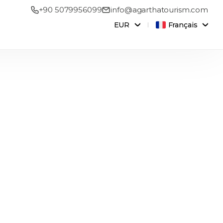
+90 5079956099
info@agarthatourism.com
EUR
Français