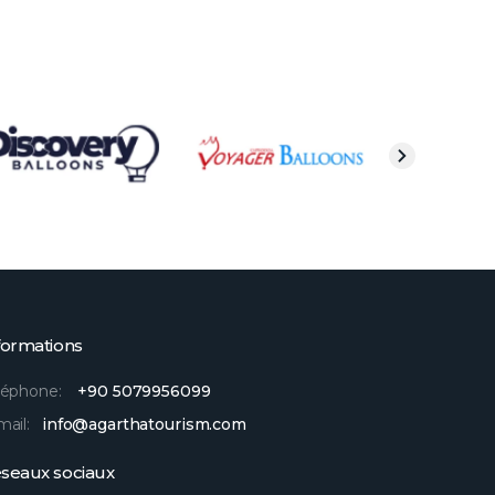
formations
léphone:
+90 5079956099
mail:
info@agarthatourism.com
seaux sociaux