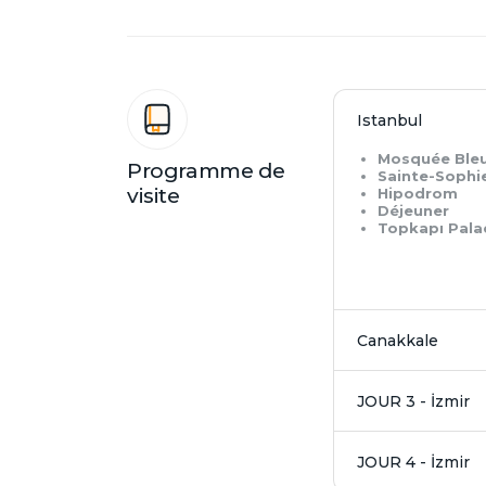
Istanbul
Mosquée Ble
Programme de
Sainte-Sophi
visite
Hipodrom
Déjeuner
Topkapı Pala
Canakkale
JOUR 3 - İzmir
JOUR 4 - İzmir