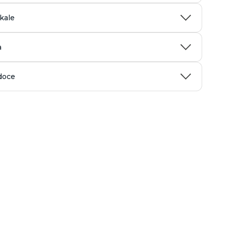
kale
a
doce