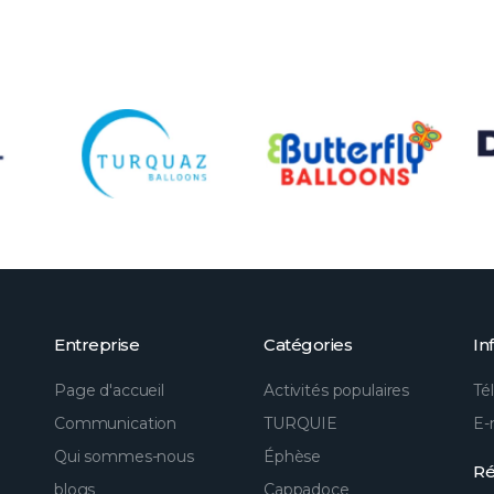
Entreprise
Catégories
In
Page d'accueil
Activités populaires
Té
Communication
TURQUIE
E-
Qui sommes-nous
Éphèse
Ré
blogs
Cappadoce