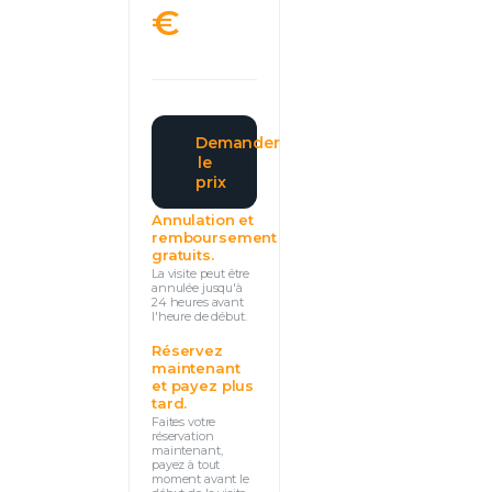
€
Demander
le
prix
Annulation et
remboursement
gratuits.
La visite peut être
annulée jusqu'à
24 heures avant
l'heure de début.
Réservez
maintenant
et payez plus
tard.
Faites votre
réservation
maintenant,
payez à tout
moment avant le