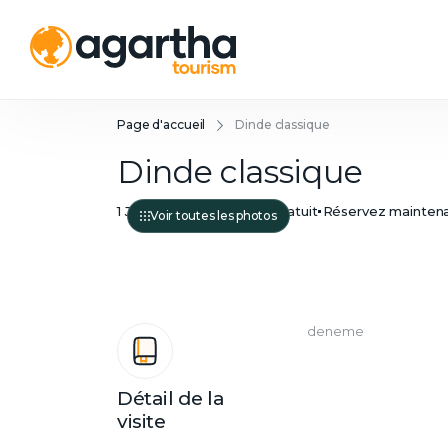
Page d'accueil
Dinde classique
Dinde classique
1 Jour
Remboursement gratuit
Réservez maintena
Voir toutes les photos
deneme
Détail de la
visite