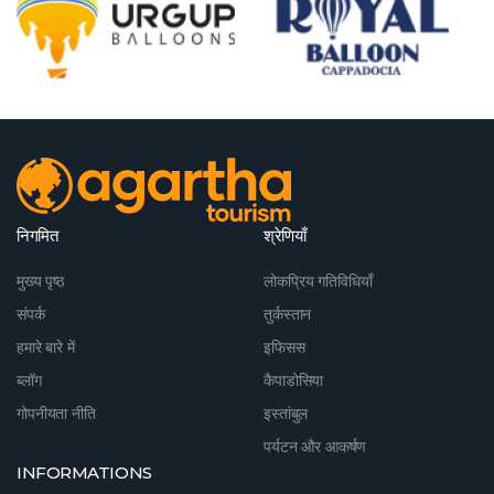
निगमित
श्रेणियाँ
मुख्य पृष्ठ
लोकप्रिय गतिविधियाँ
संपर्क
तुर्कस्तान
हमारे बारे में
इफिसस
ब्लॉग
कैपाडोसिया
गोपनीयता नीति
इस्तांबुल
पर्यटन और आकर्षण
INFORMATIONS