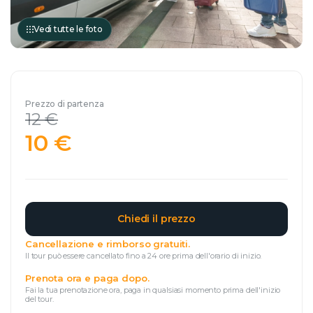
Vedi tutte le foto
Prezzo di partenza
12 €
10 €
Chiedi il prezzo
Cancellazione e rimborso gratuiti.
Il tour può essere cancellato fino a 24 ore prima dell'orario di inizio.
Prenota ora e paga dopo.
Fai la tua prenotazione ora, paga in qualsiasi momento prima dell'inizio
del tour.