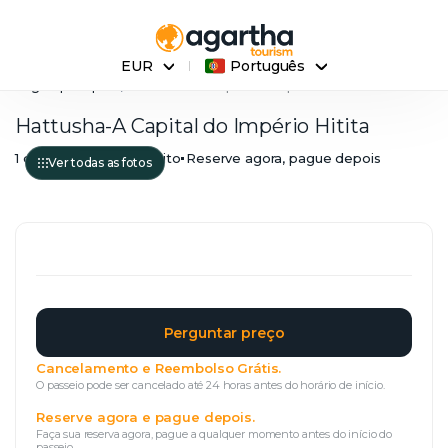
EUR
Português
Página principal
Hattusha-A Capital do Império Hitita
Hattusha-A Capital do Império Hitita
1 dia
Reembolso Gratuito
Reserve agora, pague depois
Ver todas as fotos
Perguntar preço
Cancelamento e Reembolso Grátis.
O passeio pode ser cancelado até 24 horas antes do horário de início.
Reserve agora e pague depois.
Faça sua reserva agora, pague a qualquer momento antes do início do
passeio.