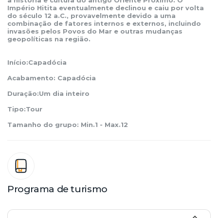
a história e cultura do antigo Oriente Próximo. O 
Império Hitita eventualmente declinou e caiu por volta 
do século 12 a.C., provavelmente devido a uma 
combinação de fatores internos e externos, incluindo 
invasões pelos Povos do Mar e outras mudanças 
geopolíticas na região.
Início:Capadócia
Acabamento: Capadócia
Duração:Um dia inteiro
Tipo:Tour
Tamanho do grupo: Min.1 - Max.12
Programa de turismo