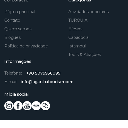
Página principal
Atividades populares
Contato
TURQUIA
Quem somos
Efésios
Blogues
Capadócia
Política de privacidade
Istambul
Tours & Atrações
Informações
Telefone:
+90 5079956099
E-mail:
info@agarthatourism.com
Mídia social