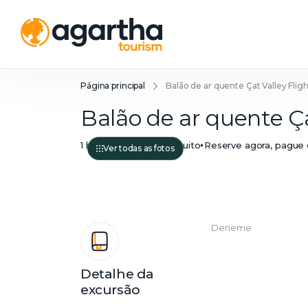
Página principal
Balão de ar quente Çat Valley Fli
Balão de ar quente Ç
1 hora
Reembolso Gratuito
Reserve agora, pague
Ver todas as fotos
Deneme
Detalhe da
excursão