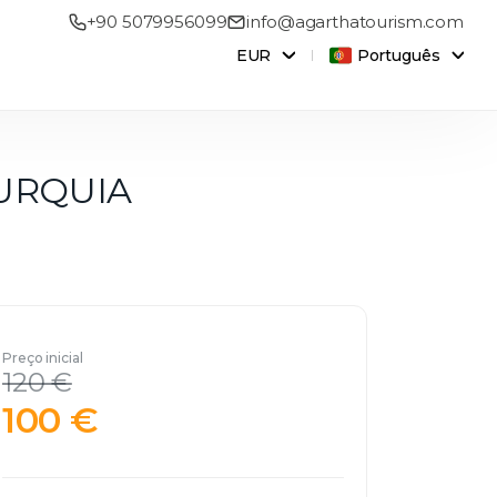
+90 5079956099
info@agarthatourism.com
EUR
Português
 TURQUIA
Preço inicial
120 €
100 €