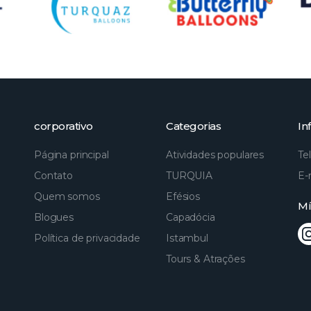
corporativo
Categorias
In
Página principal
Atividades populares
Te
Contato
TURQUIA
E-
Quem somos
Efésios
Mí
Blogues
Capadócia
Política de privacidade
Istambul
Tours & Atrações