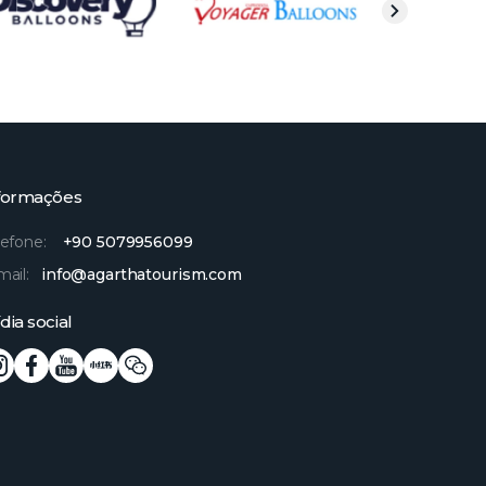
formações
lefone:
+90 5079956099
mail:
info@agarthatourism.com
dia social