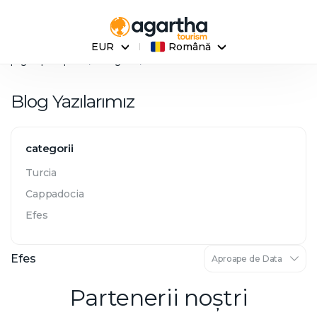
EUR
Română
pagina principala
bloguri
Efes
Blog Yazılarımız
categorii
Turcia
Cappadocia
Efes
Efes
Partenerii noștri