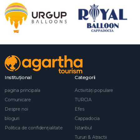
Instituţional
Categorii
pagina principala
Activități populare
Comunicare
TURCIA
Despre noi
Efes
bloguri
Cappadocia
Politica de confidențialitate
Istanbul
Tururi & Atractii