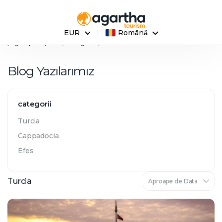
EUR
Română
pagina principala
bloguri
Turcia
Blog Yazılarımız
categorii
Turcia
Cappadocia
Efes
Turcia