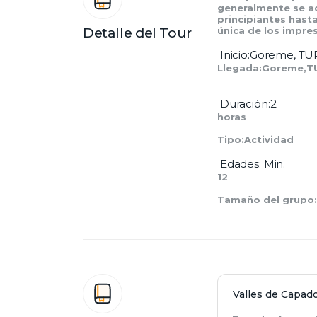
generalmente se ad
principiantes hast
Detalle del Tour
única de los impre
 Inicio:Goreme, T
Llegada:Goreme,T
 Duración:2 
horas
Tipo:Actividad
 Edades: Min. 
12
Tamaño del grupo: M
Valles de Capad