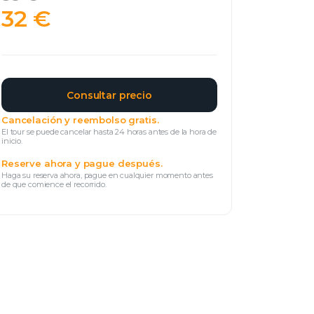
32 €
Consultar precio
Cancelación y reembolso gratis.
El tour se puede cancelar hasta 24 horas antes de la hora de
inicio.
Reserve ahora y pague después.
Haga su reserva ahora, pague en cualquier momento antes
de que comience el recorrido.