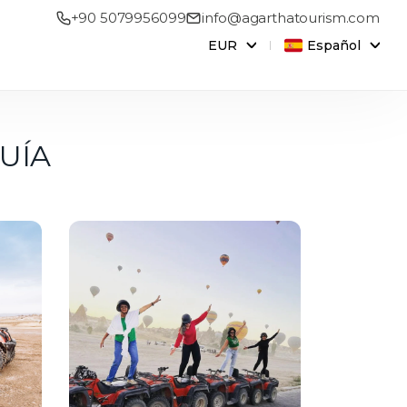
+90 5079956099
info@agarthatourism.com
EUR
Español
QUÍA