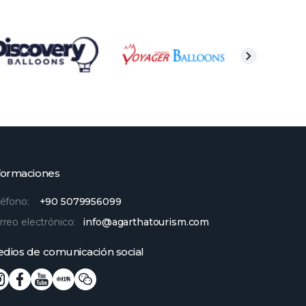
formaciones
léfono:
+90 5079956099
rreo electrónico:
info@agarthatourism.com
dios de comunicación social