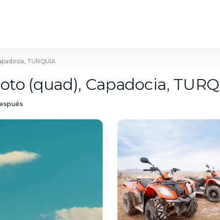
Capadocia, TURQUÍA
moto (quad), Capadocia, TUR
después