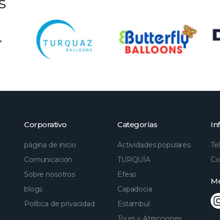
s
Corporativo
Categorías
In
página de inicio
Actividades populares
Te
Comunicación
TURQUÍA
Co
Sobre nosotros
Efeso
Me
blogs
Capadocia
Política de privacidad
Estambul
Tours y Atracciones