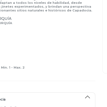
aptan a todos los niveles de habilidad, desde 
a jinetes experimentados, y brindan una perspectiva 
sionantes sitios naturales e históricos de Capadocia.
URQUÍA 
URQUÍA
in. 1 - Max. 2
ocia