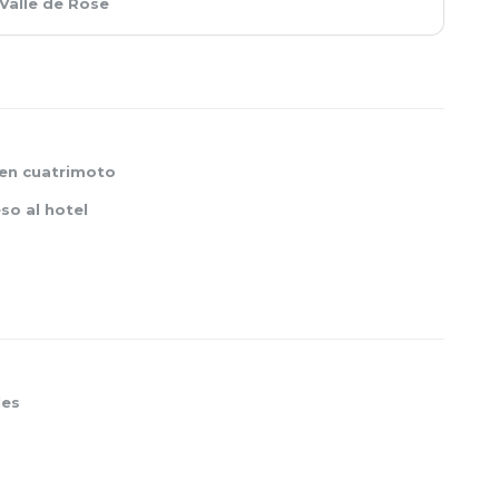
Valle de Rose
 en cuatrimoto
so al hotel
les